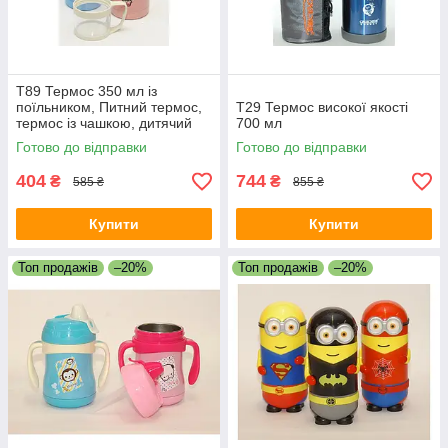
T89 Термос 350 мл із
поїльником, Питний термос,
T29 Термос високої якості
термос із чашкою, дитячий
700 мл
термос
Готово до відправки
Готово до відправки
404
744
₴
₴
585 ₴
855 ₴
Купити
Купити
Топ продажів
–20%
Топ продажів
–20%