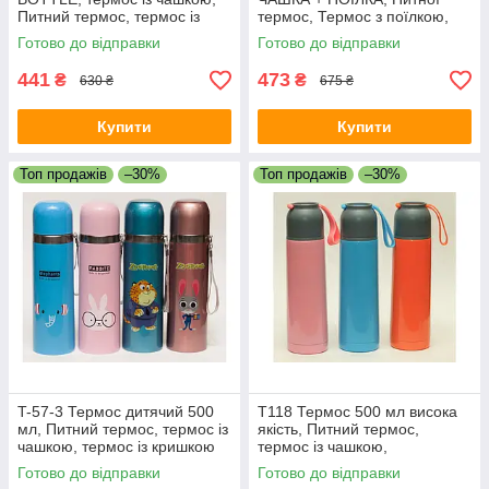
Питний термос, термос із
термос, Термос з поїлкою,
кришкою
термос з чашкою, Термос
Готово до відправки
Готово до відправки
для напоїв
441
473
₴
₴
630 ₴
675 ₴
Купити
Купити
Топ продажів
–30%
Топ продажів
–30%
T-57-3 Термос дитячий 500
T118 Термос 500 мл висока
мл, Питний термос, термос із
якість, Питний термос,
чашкою, термос із кришкою
термос із чашкою,
компактний
Готово до відправки
Готово до відправки