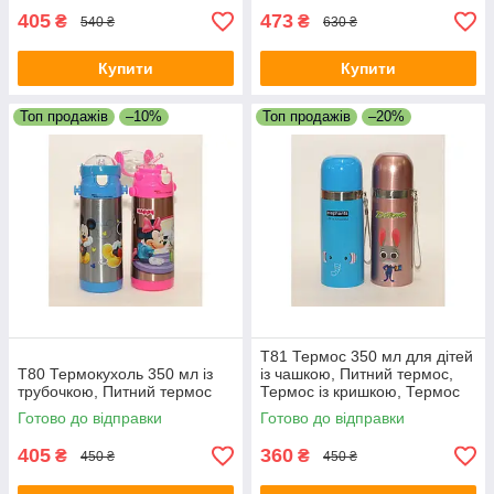
405
473
₴
₴
540 ₴
630 ₴
Купити
Купити
Топ продажів
–10%
Топ продажів
–20%
T81 Термос 350 мл для дітей
T80 Термокухоль 350 мл із
із чашкою, Питний термос,
трубочкою, Питний термос
Термос із кришкою, Термос
для напоїв
Готово до відправки
Готово до відправки
405
360
₴
₴
450 ₴
450 ₴