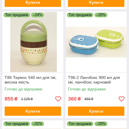
Купити
Купити
Топ продажів
–24%
Топ продажів
–20%
T86 Термос 540 мл для їжі,
T96-2 Ланчбокс 900 мл для
висока якість
їжі, ланчбокс харчовий
Готово до відправки
Готово до відправки
855
360
₴
₴
1 125 ₴
450 ₴
Купити
Купити
Топ продажів
–31%
Топ продажів
–20%