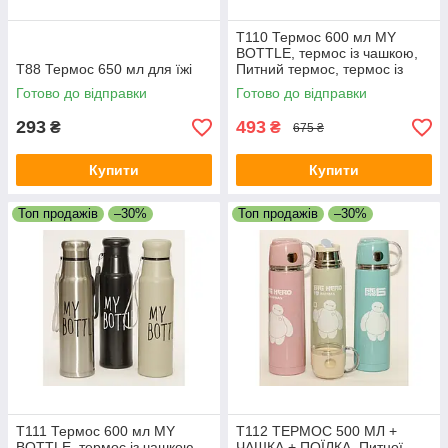
T110 Термос 600 мл MY
BOTTLE, термос із чашкою,
T88 Термос 650 мл для їжі
Питний термос, термос із
кришкою
Готово до відправки
Готово до відправки
293
493
₴
₴
675 ₴
Купити
Купити
Топ продажів
–30%
Топ продажів
–30%
T111 Термос 600 мл MY
T112 ТЕРМОС 500 МЛ +
BOTTLE, термос із чашкою,
ЧАШКА + ПОЇЛКА, Питної