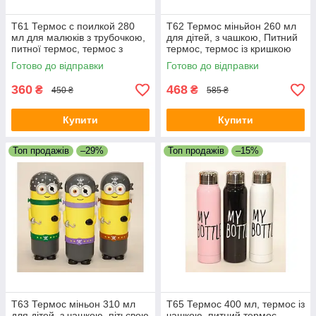
T61 Термос с поилкой 280
T62 Термос міньйон 260 мл
мл для малюків з трубочкою,
для дітей, з чашкою, Питний
питної термос, термос з
термос, термос із кришкою
кришкою, термос для напоїв
Готово до відправки
Готово до відправки
360
468
₴
₴
450 ₴
585 ₴
Купити
Купити
Топ продажів
–29%
Топ продажів
–15%
T63 Термос міньон 310 мл
T65 Термос 400 мл, термос із
для дітей, з чашкою, пітьєвою
чашкою, питний термос,