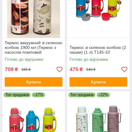
Термос вакуумний зі скляною
колбою 1900 мл |Термос з
Термос зі скляною колбою (2
насосом помповий
чашки) (1 л) T145-10
Готово до відправки
Готово до відправки
709
475
₴
₴
945 ₴
540 ₴
Купити
Купити
Топ продажів
–17%
Топ продажів
–22%