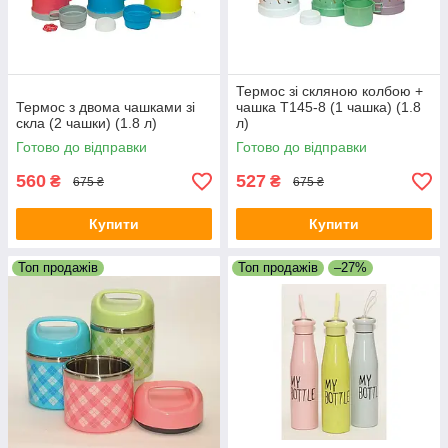
Термос зі скляною колбою +
Термос з двома чашками зі
чашка T145-8 (1 чашка) (1.8
скла (2 чашки) (1.8 л)
л)
Готово до відправки
Готово до відправки
560
527
₴
₴
675 ₴
675 ₴
Купити
Купити
Топ продажів
Топ продажів
–27%