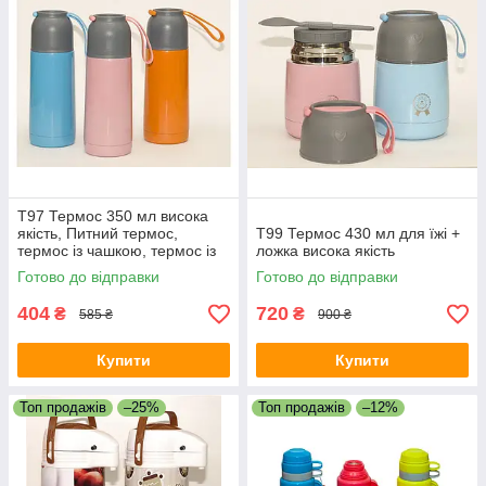
T97 Термос 350 мл висока
якість, Питний термос,
T99 Термос 430 мл для їжі +
термос із чашкою, термос із
ложка висока якість
кришкою
Готово до відправки
Готово до відправки
404
720
₴
₴
585 ₴
900 ₴
Купити
Купити
Топ продажів
–25%
Топ продажів
–12%