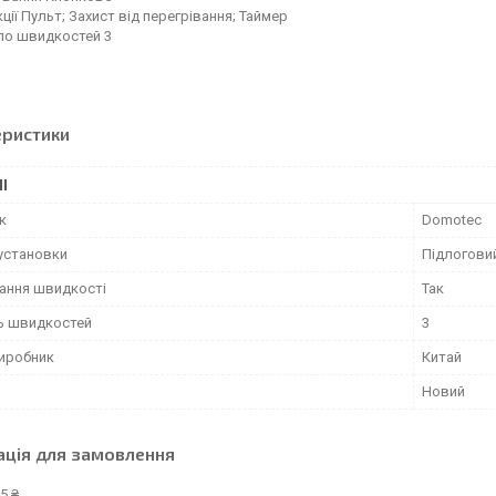
ції Пульт; Захист від перегрівання; Таймер
ло швидкостей 3
еристики
І
к
Domotec
 установки
Підлогови
ання швидкості
Так
ть швидкостей
3
виробник
Китай
Новий
ація для замовлення
5 ₴