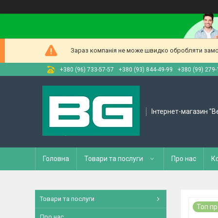
Зараз компанія не може швидко обробляти замов
+380 (96) 733-57-57
+380 (93) 844-49-99
+380 (99) 279-
Інтернет-магазин "B
Головна
Товари та послуги
Про нас
К
Товари та послуги
Топ п
Про нас