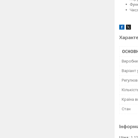
Функ
Чис
Характ
ОСНОВН
Виробни
Варіант
Регулюв
Кількіс
Країна 
Стан
Інформ
Ціна:
1 12