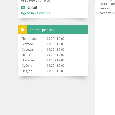
+380 (99) 279-19-99
техніки а
свіжий по
bg@e-miks.com.ua
самостійн
Графік роботи
Понеділок
09:00
19:00
Вівторок
09:00
19:00
Середа
09:00
19:00
Четвер
09:00
19:00
Пʼятниця
09:00
19:00
Субота
09:00
19:00
Неділя
09:00
18:00