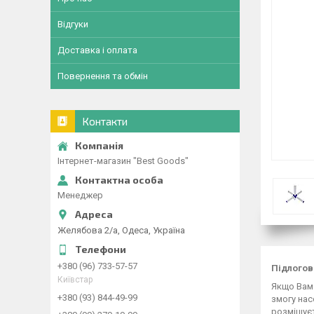
Відгуки
Доставка і оплата
Повернення та обмін
Контакти
Інтернет-магазин "Best Goods"
Менеджер
Желябова 2/а, Одеса, Україна
+380 (96) 733-57-57
Підлого
Київстар
Якщо Вам
+380 (93) 844-49-99
змогу нас
розміщуєт