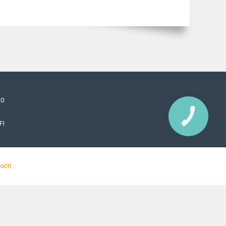
20
КНОПКА
ЗВ'ЯЗКУ
FI
ості