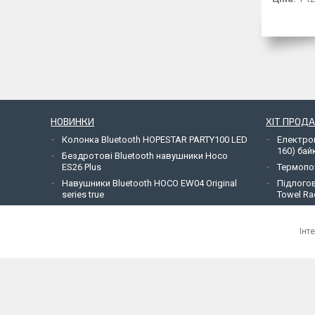
НОВИНКИ
ХІТ ПРОД
Колонка Bluetooth HOPESTAR PARTY100 LED
Електро
160) бай
Бездротові Bluetooth навушники Hoco
ES26 Plus
Термопот
Навушники Bluetooth HOCO EW04 Original
Підлогов
series true
Towel Ra