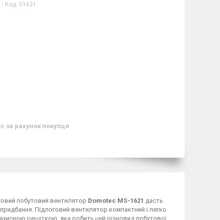
Код:
01621
ів
за рахунок покупця
оговий побутовий вентилятор
Domotec МS-1621
дасть
 придбання. Підлоговий вентилятор компактний і легко
ахисною решіткою, яка робить цей різновид побутової