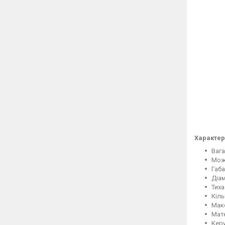
Характер
Вага
Мож
Габа
Діам
Тиха
Кіль
Макс
Мат
Кер