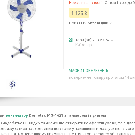
Немає в наявності
Оптом і в роздріб
1 125 ₴
Показати оптові ціни
+380 (96) 733-57-57
Київстар
повернення товару протягом 14 дн
вий
вентилятор
Domotec MS-1621 з таймером і пультом
 знадобиться швидко та економно створити комфортні умови, то підл
олоджуватися прохолодним повітрям у приміщенні відразу ж після його
ься навіть у невеликому приміщенні. Вентилятор Domotec обладнаний з