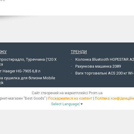
АЖУ
ТРЕНДИ
простирадло, Туреччина (120 Х
Колонка Bluetooth HOPESTAR A
ка
Рахункова машинка 2089
 Haeger HG-7905 6,8 л
Ваги торговельні ACS 200 кг WI-
а сушилка для білизни Mobile
ck
Сайт створений на маркетплейсі
Prom.ua
Інтернет-магазин "Best Goods" |
Поскаржитися на контент
|
Політика конфіденційн
Select Language
▼