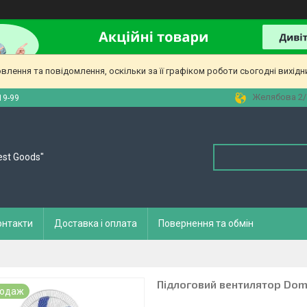
лення та повідомлення, оскільки за її графіком роботи сьогодні вихід
Желябова 2/а
19-99
est Goods"
онтакти
Доставка і оплата
Повернення та обмін
Підлоговий вентилятор Dom
родаж