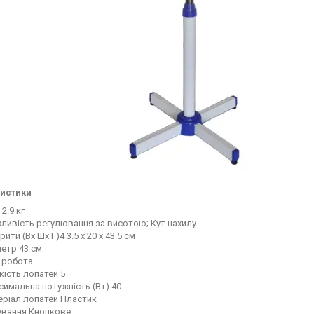
истики
 2.9 кг
ливість регулювання за висотою; Кут нахилу
рити (Вх Шх Г)4 3.5 х 20 х 43.5 см
етр 43 см
 робота
кість лопатей 5
имальна потужність (Вт) 40
еріал лопатей Пластик
ування Кнопкове