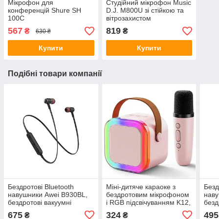
Мікрофон для
Студійний мікрофон Music
конференцій Shure SH
D.J. M800U зі стійкою та
100C
вітрозахистом
567
819
₴
₴
630 ₴
Купити
Купити
Подібні товари компанії
Бездротові Bluetooth
Міні-дитяче караоке з
Безд
навушники Awei B930BL,
бездротовим мікрофоном
наву
бездротові вакуумні
і RGB підсвічуванням K12,
безд
навушники, спортивні
Bluetooth, USB, microSD,
нав
675
324
495
₴
₴
навушники
AUX, Type-C. 10 Вт.