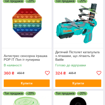
Топ продажів
–20%
Топ продажів
–20%
Дитячий Пістолет катапульта
Антистрес сенсорна іграшка
з літаками, що літають Air
POP IT Поп іт пупирика
Battle
В наявності
Готово до відправки
360
324
₴
₴
450 ₴
405 ₴
Купити
Купити
Топ продажів
–20%
Топ продажів
–20%