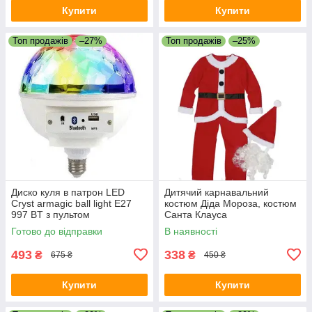
Купити
Купити
Топ продажів
–27%
Топ продажів
–25%
Диско куля в патрон LED
Дитячий карнавальний
Cryst armagic ball light E27
костюм Діда Мороза, костюм
997 BT з пультом
Санта Клауса
Готово до відправки
В наявності
493
338
₴
₴
675 ₴
450 ₴
Купити
Купити