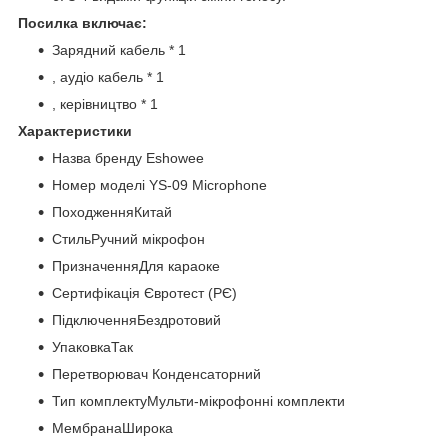
Посилка включає:
Зарядний кабель * 1
, аудіо кабель * 1
, керівництво * 1
Характеристики
Назва бренду Eshowee
Номер моделі YS-09 Microphone
ПоходженняКитай
СтильРучний мікрофон
ПризначенняДля караоке
Сертифікація Євротест (РЄ)
ПідключенняБездротовий
УпаковкаТак
Перетворювач Конденсаторний
Тип комплектуМульти-мікрофонні комплекти
МембранаШирока