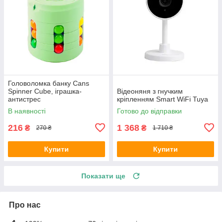
Головоломка банку Cans
Spinner Cube, іграшка-
Відеоняня з гнучким
антистрес
кріпленням Smart WiFi Tuya
В наявності
Готово до відправки
216
1 368
₴
₴
270 ₴
1 710 ₴
Купити
Купити
Показати ще
Про нас