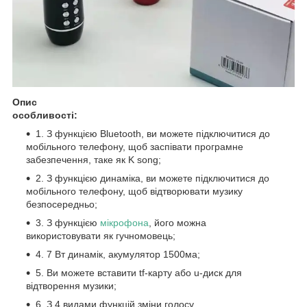
Опис
особливості:
1. З функцією Bluetooth, ви можете підключитися до
мобільного телефону, щоб заспівати програмне
забезпечення, таке як K song;
2. З функцією динаміка, ви можете підключитися до
мобільного телефону, щоб відтворювати музику
безпосередньо;
3. З функцією
мікрофона
, його можна
використовувати як гучномовець;
4. 7 Вт динамік, акумулятор 1500ма;
5. Ви можете вставити tf-карту або u-диск для
відтворення музики;
6. З 4 видами функцій зміни голосу.