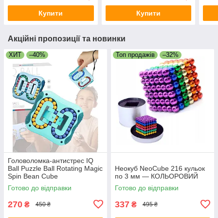
Купити
Купити
Акційні пропозиції та новинки
ХИТ
–40%
Топ продажів
–32%
Головоломка-антистрес IQ
Ball Puzzle Ball Rotating Magic
Неокуб NeoCube 216 кульок
Spin Bean Cube
по 3 мм — КОЛЬОРОВИЙ
Готово до відправки
Готово до відправки
270
337
₴
₴
450 ₴
495 ₴