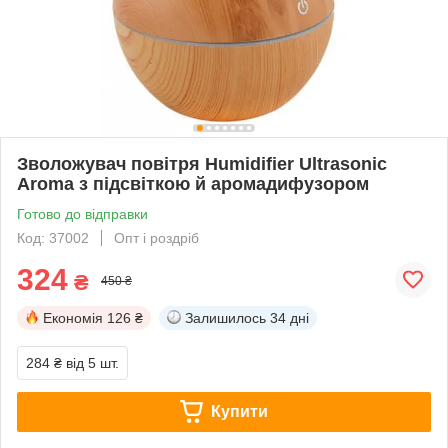
Зволожувач повітря Humidifier Ultrasonic
Aroma з підсвіткою й аромадифузором
Готово до відправки
Код: 37002
Опт і роздріб
324
₴
450 ₴
Економія
126 ₴
Залишилось
34 дні
284 ₴
від 5 шт.
Купити