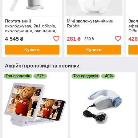
Портативний
Міні зволожувач-нічник
Звол
охолоджувач, 2в1 обігрів,
Rabbit
ефек
охолодження, очищення,
Diff
зволоження TK 00248
підс
4 545
281
428
₴
₴
360 ₴
Купити
Купити
Акційні пропозиції та новинки
Топ продажів
–57%
Топ продажів
–40%