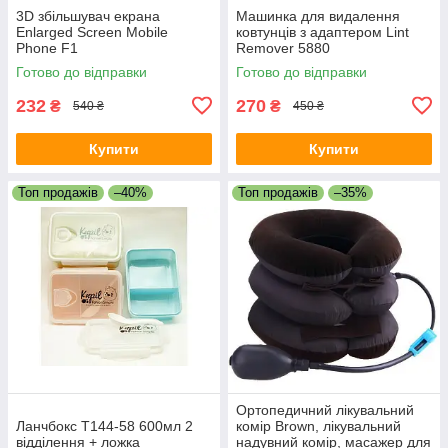
3D збільшувач екрана
Машинка для видалення
Enlarged Screen Mobile
ковтунців з адаптером Lint
Phone F1
Remover 5880
Готово до відправки
Готово до відправки
232
270
₴
₴
540 ₴
450 ₴
Купити
Купити
Топ продажів
–40%
Топ продажів
–35%
Ортопедичний лікувальний
Ланчбокс T144-58 600мл 2
комір Brown, лікувальний
відділення + ложка
надувний комір, масажер для