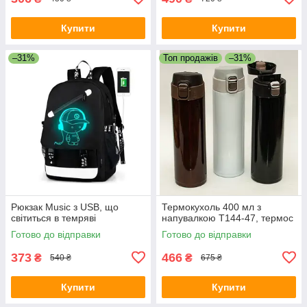
Купити
Купити
–31%
Топ продажів
–31%
Рюкзак Music з USB, що
Термокухоль 400 мл з
світиться в темряві
напувалкою T144-47, термос
Готово до відправки
Готово до відправки
373
466
₴
₴
540 ₴
675 ₴
Купити
Купити