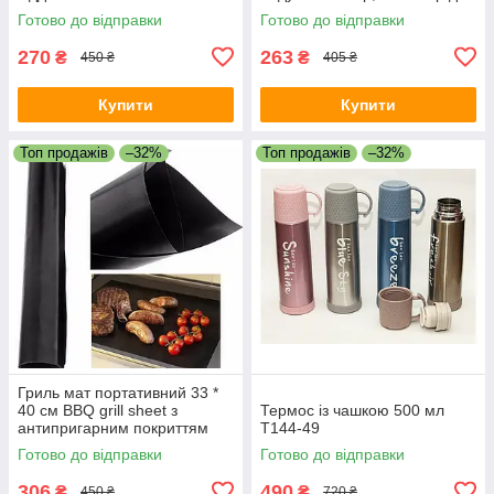
шиї
Готово до відправки
Готово до відправки
270
263
₴
₴
450 ₴
405 ₴
Купити
Купити
Топ продажів
–32%
Топ продажів
–32%
Гриль мат портативний 33 *
40 см BBQ grill sheet з
Термос із чашкою 500 мл
антипригарним покриттям
T144-49
Готово до відправки
Готово до відправки
306
490
₴
₴
450 ₴
720 ₴