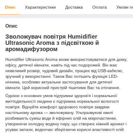
Опис
Характеристики
Доставка
Оплата
Умови п
Опис
Зволожувач повітря Humidifier
Ultrasonic Aroma з підсвіткою й
аромадифузором
Humidifier Ultrasonic Aroma може використовуватися для дому,
офісу, дитячої кімнати, навіть під час подорожей. Він має
невеликий розмір, чудовий дизайн, працює від USB-кабелю,
зручний у використанні. Також Вас потішить функція LED-
нічника, особливо актуальне застосування для дитячої
кімнати. Цей корисний пристрій тішитиме Вас та оточення.
Однією з основних умов підтримки здоров'я і нормальної
життєдіяльності людини є підтримка нормальної вологості
повітря. Відчуйте комфорт здорового повітря завдяки
настільному арома — зволожувачу. Ультразвукові хвилі
розбивають суміш води й ефірних олій на мікрочастинки,
утворюючи холодну водяну пару, що створює ніжний аромат і
усуває запахи, водночас зберігаючи корисні властивості олій.