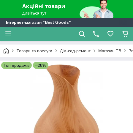
Інтернет-магазин "Best Goods"
Товари та послуги
Дім-сад-ремонт
Магазин ТВ
Зв
Топ продажів
–28%