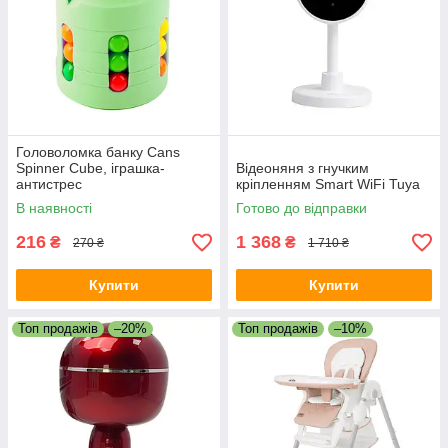
Головоломка банку Cans
Spinner Cube, іграшка-
Відеоняня з гнучким
антистрес
кріпленням Smart WiFi Tuya
В наявності
Готово до відправки
216
1 368
₴
₴
270 ₴
1 710 ₴
Купити
Купити
Топ продажів
–20%
Топ продажів
–10%