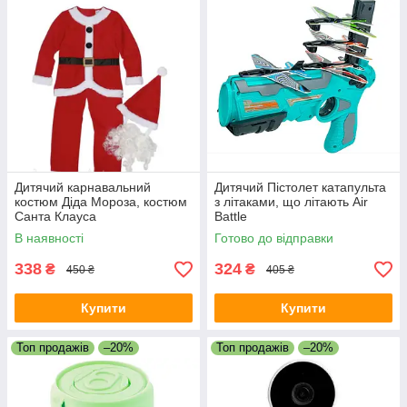
Дитячий карнавальний
Дитячий Пістолет катапульта
костюм Діда Мороза, костюм
з літаками, що літають Air
Санта Клауса
Battle
В наявності
Готово до відправки
338
324
₴
₴
450 ₴
405 ₴
Купити
Купити
Топ продажів
–20%
Топ продажів
–20%