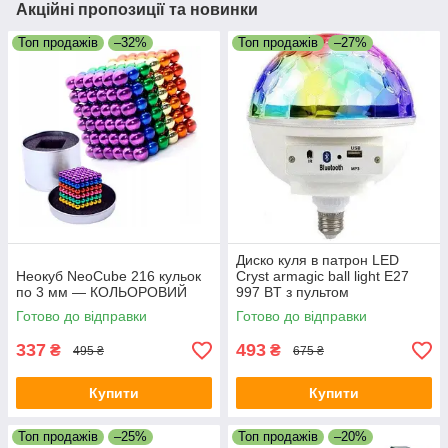
Акційні пропозиції та новинки
Топ продажів
–32%
Топ продажів
–27%
Диско куля в патрон LED
Неокуб NeoCube 216 кульок
Cryst armagic ball light E27
по 3 мм — КОЛЬОРОВИЙ
997 BT з пультом
Готово до відправки
Готово до відправки
337
493
₴
₴
495 ₴
675 ₴
Купити
Купити
Топ продажів
–25%
Топ продажів
–20%