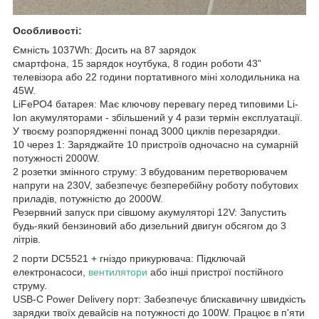
Особливості:
Ємність 1037Wh: Досить на 87 зарядок
смартфона, 15 зарядок ноутбука, 8 годин роботи 43”
телевізора або 22 години портативного міні холодильника на
45W.
LiFePO4 батарея: Має ключову перевагу перед типовими Li-
Ion акумуляторами - збільшений у 4 рази термін експлуатації.
У твоєму розпорядженні понад 3000 циклів перезарядки.
10 через 1: Заряджайте 10 пристроїв одночасно на сумарній
потужності 2000W.
2 розетки змінного струму: З вбудованим перетворювачем
напруги на 230V, забезпечує безперебійну роботу побутових
приладів, потужністю до 2000W.
Резервний запуск при сівшому акумуляторі 12V: Запустить
будь-який бензиновий або дизельний двигун обсягом до 3
літрів.
2 порти DC5521 + гніздо прикурювача: Підключай
електронасоси,
вентилятори
або інші пристрої постійного
струму.
USB-C Power Delivery порт: Забезпечує блискавичну швидкість
зарядки твоїх девайсів на потужності до 100W. Працює в п'яти