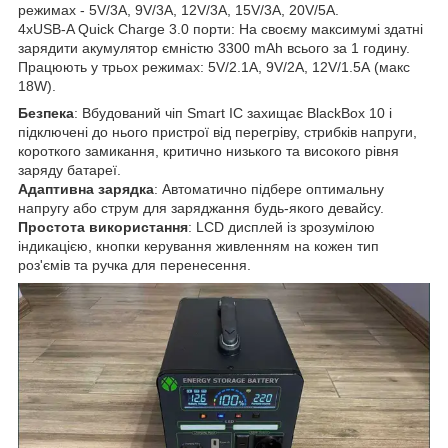
режимах - 5V/3А, 9V/3А, 12V/3A, 15V/3А, 20V/5А.
4xUSB-A Quick Charge 3.0 порти: На своєму максимумі здатні
зарядити акумулятор ємністю 3300 mAh всього за 1 годину.
Працюють у трьох режимах: 5V/2.1А, 9V/2А, 12V/1.5А (макс
18W).
Безпека
: Вбудований чіп Smart IC захищає BlackBox 10 і
підключені до нього пристрої від перегріву, стрибків напруги,
короткого замикання, критично низького та високого рівня
заряду батареї.
Адаптивна зарядка
: Автоматично підбере оптимальну
напругу або струм для заряджання будь-якого девайсу.
Простота використання
: LCD дисплей із зрозумілою
індикацією, кнопки керування живленням на кожен тип
роз'ємів та ручка для перенесення.