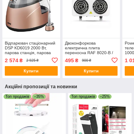
Відпарювач стаціонарний
Двоконфоркова
Powe
DSP KD6019 2000 Вт,
електрична плита
тел
парова станція, парова
переносна RAF 8020-B /
100
праска
Спіральна електроплитка
(22.
2 574
495
1 0
₴
₴
2 925 ₴
900 ₴
настільна
Купити
Купити
Акційні пропозиції та новинки
Топ продажів
–35%
Топ продажів
–25%