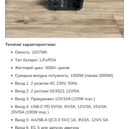
Технічні характеристики:
Ємність: 1037Wh
Тип батареї: LiFePO4
Життєвий цикл: 3000+ циклів
Сумарна вихідна потужність: 1000W (пікова 2000W)
Вихід 1: 2 розетки AC 230V, 50Hz
Вихід 2: 2 роз'єми DC5521 12V/5А
Вихід 3: Прикурювач 12V/10A (120W max.)
Вихід 4: USB-C PD 5V/3А, 9V/3А, 12V/3A, 15V/3А,
20V/5А (100W max.)
Вихід 5: 4хUSB-А QC3.0 5V/2.1А, 9V/2A, 12V/1.5A
Вихід 6: EC 5 для запуску двигуна