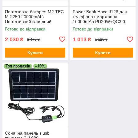
Портативна батарея M2 TEC
Power Bank Hoco J126 для
M-2250 20000mAh\
телефона смартфона
Портативний зарядний
10000mAh PD20W+QC3.0
пристрій Power bank
(22.5W) with cable (US/EU)
Готово до відправки
Готово до відправки
2 030
1 013
₴
₴
2 475 ₴
1 125 ₴
Купити
Купити
Топ продажів
–10%
Сонячна панель з usb
виходом CLl 680