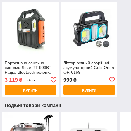
Портативна сонячна
Ліхтар ручний аварійний
система Solar RT-903BT
акумуляторний Gold Orion
Радіо, Bluetooth колонка,
OR-6169
вбудований акумулятор, 3
3 119
990
₴
₴
3 465 ₴
лампочки 3W
Купити
Купити
Подібні товари компанії