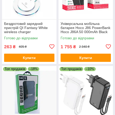
Бездротовий зарядний
Універсальна мобільна
пристрій QI Fantasy White
батарея Hoco J86 PowerBank
wireless charger
Hoco J86A 50 000mAh Black
Готово до відправки
Готово до відправки
263
1 755
₴
₴
405 ₴
2 340 ₴
Купити
Купити
Топ продажів
–18%
Топ продажів
–10%