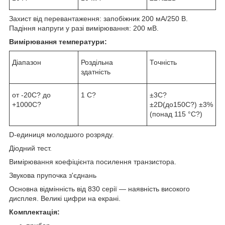
Захист від перевантаження: запобіжник 200 мА/250 В.
Падіння напруги у разі вимірювання: 200 мВ.
Вимірювання температури:
Діапазон
Роздільна
Точність
здатність
от -20C? до
1 С?
±3C?
+1000C?
±2D(до150С?) ±3%
(понад 115 °C?)
D-единиця молодшого розряду.
Діодний тест.
Вимірювання коефіцієнта посилення транзистора.
Звукова прупочка з'єднань
Основна відмінність від 830 серії — наявність високого
дисплея. Великі цифри на екрані.
Комплектація: