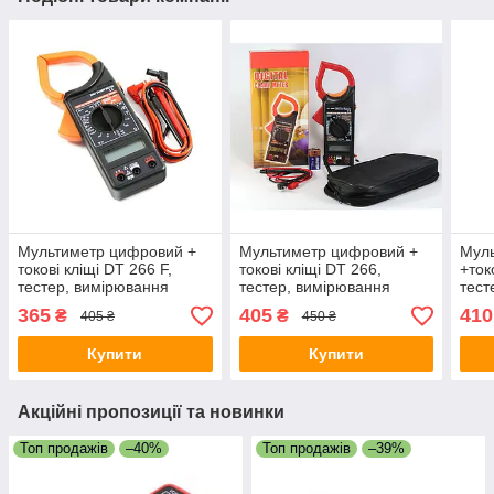
Мультиметр цифровий +
Мультиметр цифровий +
Мул
токові кліщі DT 266 F,
токові кліщі DT 266,
+ток
тестер, вимірювання
тестер, вимірювання
тест
струму, напруги,
струму, напруги,
стру
365
405
410
₴
₴
405 ₴
450 ₴
продзвінка
продзвінка
прод
Купити
Купити
Акційні пропозиції та новинки
Топ продажів
–40%
Топ продажів
–39%