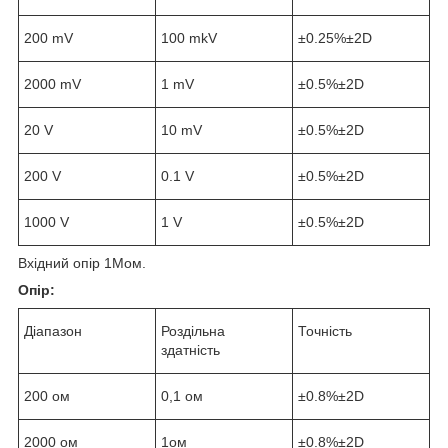
200 mV
100 mkV
±0.25%±2D
2000 mV
1 mV
±0.5%±2D
20 V
10 mV
±0.5%±2D
200 V
0.1 V
±0.5%±2D
1000 V
1 V
±0.5%±2D
Вхідний опір 1Мом.
Опір:
Діапазон
Роздільна
Точність
здатність
200 ом
0,1 ом
±0.8%±2D
2000 ом
1ом
±0.8%±2D