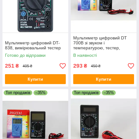
Мультиметр цифровий DT
Мультиметр цифровий DT-
700B зі звуком і
838, вимірювальний тестер
температурою, тестер,
вимірювання струму
Готово до відправки
В наявності
251
293
₴
₴
405 ₴
450 ₴
Купити
Купити
Топ продажів
–35%
Топ продажів
–35%