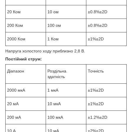
20 Ком
10 ом
±0.8%±2D
200 Ком
100 ом
±0.8%±2D
2000 Ком
1 Ком
±1%±2D
Напруга холостого ходу приблизно 2,8 В.
Постійний струм:
Діапазон
Роздільна
Точність
здатність
2000 мкА
1 мкА
±1%±2D
20 мА
10 мкА
±1%±2D
200 мА
100 мкА
±1.2%±2D
10 А
10 мА
±2%±2D