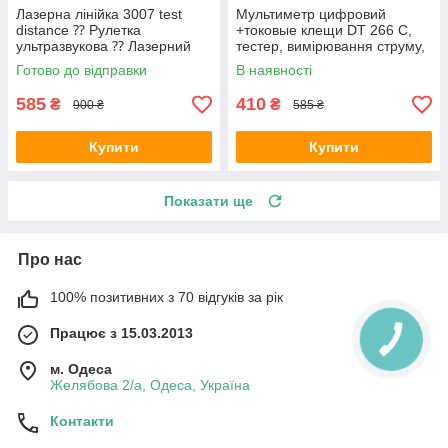
Лазерна лінійка 3007 test
Мультиметр цифровий
distance ⁇ Рулетка
+токовые клещи DT 266 С,
ультразвукова ⁇ Лазерний
тестер, вимірювання струму,
далекомір
напруги, продзвінка
Готово до відправки
В наявності
585
410
₴
₴
900 ₴
585 ₴
Купити
Купити
Показати ще
Про нас
100% позитивних з 70 відгуків за рік
Працює з 15.03.2013
м. Одеса
Желябова 2/а, Одеса, Україна
Контакти