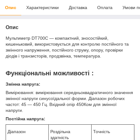
Опис
Характеристики
Доставка
Оплата
Умови п
Опис
Мультиметр DT700С — компактний, зносостійкий,
кишеньковий, використовується для контролю постійного та
змінного напруження, постійного струму, опору, провірки
діодів і транзисторів, продзвінка, температура.
Функціональні можливості :
Змінна напруга:
Вимірювання: вимірювання середньоквадратичного значення
змінної напруги синусоїдальної форми. Діапазон робочих
частот: 45 — 450 Гц. Вхідний опір 450Ком для змінної
напруги.
Постійна напруга:
Діапазон
Роздільна
Точність
здатність