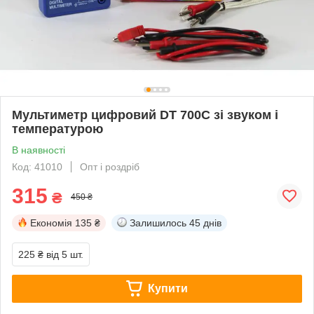
Мультиметр цифровий DT 700C зі звуком і
температурою
В наявності
Код: 41010
Опт і роздріб
315
₴
450 ₴
Економія
135 ₴
Залишилось
45 днів
225 ₴
від 5 шт.
Купити