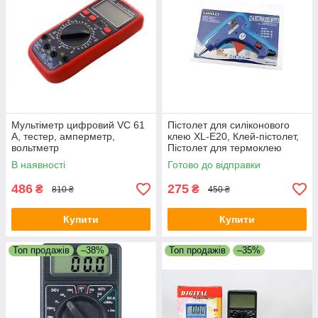
Мультіметр цифровий VC 61
Пістолет для силіконового
A, тестер, амперметр,
клею XL-E20, Клей-пістолет,
вольтметр
Пістолет для термоклею
В наявності
Готово до відправки
486
275
₴
₴
810 ₴
450 ₴
Купити
Купити
Топ продажів
–38%
Топ продажів
–35%