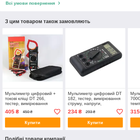
Всі умови повернення
З цим товаром також замовляють
Мультиметр цифровий +
Мультиметр цифровий DT
Мул
токові кліщі DT 266,
182, тестер, вимірювання
700C
тестер, вимірювання
струму, напруги,
тем
струму, напруги,
продзвінка
405
234
315
₴
₴
450 ₴
293 ₴
продзвінка
Купити
Купити
Подібні товари компанії