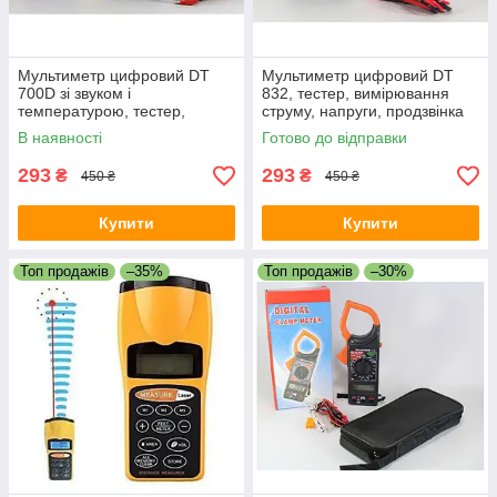
Мультиметр цифровий DT
Мультиметр цифровий DT
700D зі звуком і
832, тестер, вимірювання
температурою, тестер,
струму, напруги, продзвінка
вимірювання струму
В наявності
Готово до відправки
293
293
₴
₴
450 ₴
450 ₴
Купити
Купити
Топ продажів
–35%
Топ продажів
–30%