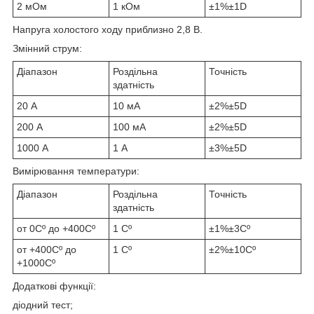
2 мОм
1 кОм
±1%±1D
Напруга холостого ходу приблизно 2,8 В.
Змінний струм:
Діапазон
Роздільна
Точність
здатність
20 А
10 мА
±2%±5D
200 А
100 мА
±2%±5D
1000 А
1 А
±3%±5D
Вимірювання температури:
Діапазон
Роздільна
Точність
здатність
от 0Cº до +400Cº
1 Сº
±1%±3Сº
от +400Cº до
1 Сº
±2%±10Сº
+1000Cº
Додаткові функції:
діодний тест;