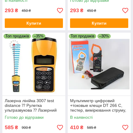
В наявності
Готово до відправки
293
293
₴
₴
450 ₴
450 ₴
Купити
Купити
Топ продажів
–35%
Топ продажів
–30%
Лазерна лінійка 3007 test
Мультиметр цифровий
distance ⁇ Рулетка
+токовые клещи DT 266 С,
ультразвукова ⁇ Лазерний
тестер, вимірювання струму,
далекомір
напруги, продзвінка
Готово до відправки
В наявності
585
410
₴
₴
900 ₴
585 ₴