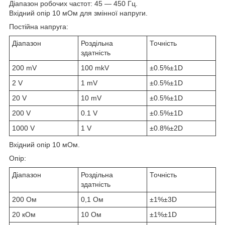
Діапазон робочих частот: 45 — 450 Гц.
Вхідний опір 10 мОм для змінної напруги.
Постійна напруга:
Діапазон
Роздільна
Точність
здатність
200 mV
100 mkV
±0.5%±1D
2 V
1 mV
±0.5%±1D
20 V
10 mV
±0.5%±1D
200 V
0.1 V
±0.5%±1D
1000 V
1 V
±0.8%±2D
Вхідний опір 10 мОм.
Опір:
Діапазон
Роздільна
Точність
здатність
200 Ом
0,1 Ом
±1%±3D
20 кОм
10 Ом
±1%±1D