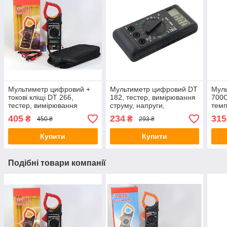
Мультиметр цифровий +
Мультиметр цифровий DT
Мул
токові кліщі DT 266,
182, тестер, вимірювання
700C
тестер, вимірювання
струму, напруги,
тем
струму, напруги,
продзвінка
405
234
315
₴
₴
450 ₴
293 ₴
продзвінка
Купити
Купити
Подібні товари компанії