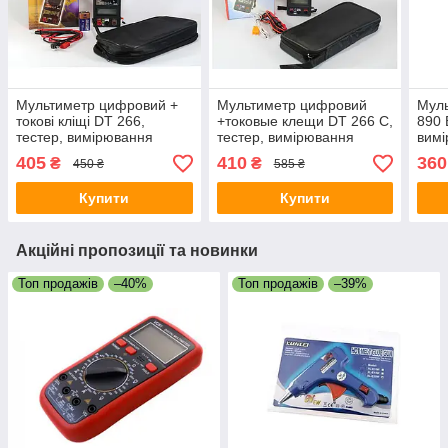
Мультиметр цифровий +
Мультиметр цифровий
Мул
токові кліщі DT 266,
+токовые клещи DT 266 С,
890 
тестер, вимірювання
тестер, вимірювання
вимі
струму, напруги,
струму, напруги,
напр
405
410
360
₴
₴
450 ₴
585 ₴
продзвінка
продзвінка
Купити
Купити
Акційні пропозиції та новинки
Топ продажів
–40%
Топ продажів
–39%