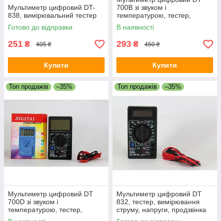
Мультиметр цифровий DT-
700B зі звуком і
838, вимірювальний тестер
температурою, тестер,
вимірювання струму
Готово до відправки
В наявності
251
293
₴
₴
405 ₴
450 ₴
Купити
Купити
Топ продажів
–35%
Топ продажів
–35%
Мультиметр цифровий DT
Мультиметр цифровий DT
700D зі звуком і
832, тестер, вимірювання
температурою, тестер,
струму, напруги, продзвінка
вимірювання струму