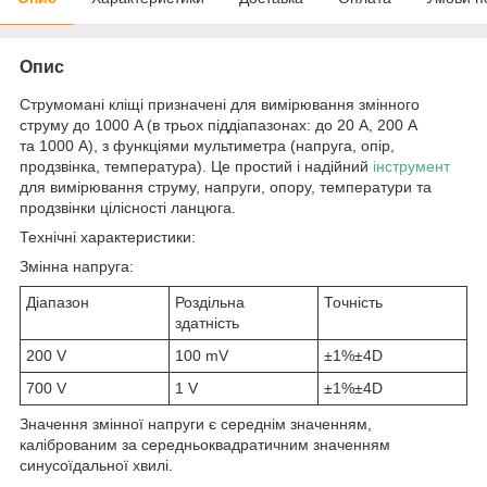
Опис
Струмомані кліщі призначені для вимірювання змінного
струму до 1000 A (в трьох піддіапазонах: до 20 А, 200 А
та 1000 А), з функціями мультиметра (напруга, опір,
продзвінка, температура). Це простий і надійний
інструмент
для вимірювання струму, напруги, опору, температури та
продзвінки цілісності ланцюга.
Технічні характеристики:
Змінна напруга:
Діапазон
Роздільна
Точність
здатність
200 V
100 mV
±1%±4D
700 V
1 V
±1%±4D
Значення змінної напруги є середнім значенням,
каліброваним за середньоквадратичним значенням
синусоїдальної хвилі.