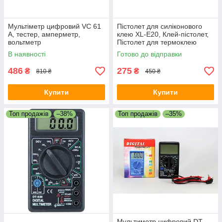
Мультіметр цифровий VC 61
Пістолет для силіконового
A, тестер, амперметр,
клею XL-E20, Клей-пістолет,
вольтметр
Пістолет для термоклею
В наявності
Готово до відправки
486
275
₴
₴
810 ₴
450 ₴
Купити
Купити
Топ продажів
–38%
Топ продажів
–35%
Мультиметр цифровий DT