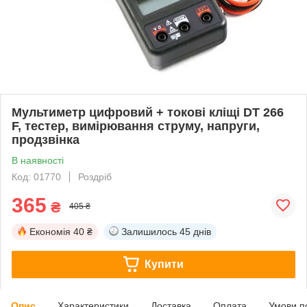
Мультиметр цифровий + токові кліщі DT 266
F, тестер, вимірювання струму, напруги,
продзвінка
В наявності
Код: 01770
Роздріб
365
₴
405 ₴
Економія
40 ₴
Залишилось
45 днів
Купити
Опис
Характеристики
Доставка
Оплата
Умови п